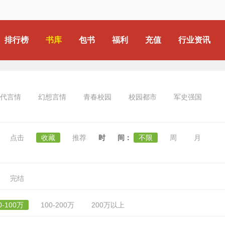
排行榜
书库
包书
福利
充值
行业资讯
代言情
幻想言情
青春校园
校园都市
军史强国
点击
收藏
推荐
时 间：
不限
周
月
完结
0-100万
100-200万
200万以上