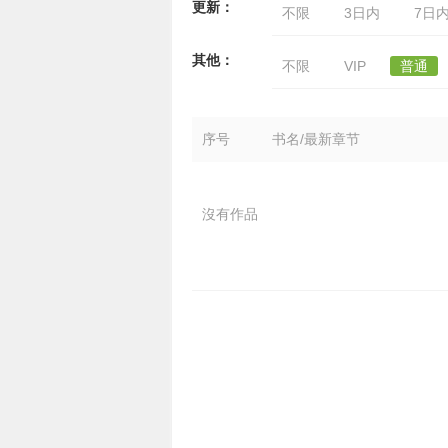
更新：
不限
3日内
7日
其他：
不限
VIP
普通
序号
书名/最新章节
沒有作品