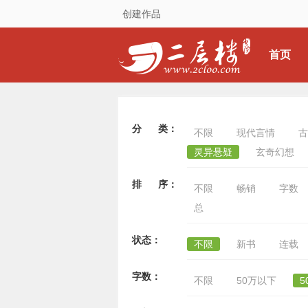
创建作品
首页
分 类：
不限
现代言情
古
灵异悬疑
玄奇幻想
排 序：
不限
畅销
字数
总
状态：
不限
新书
连载
字数：
不限
50万以下
5