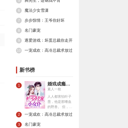
腾先生，这锅我不背
5
魔法少女雪潇
6
步步惊情：王爷你好坏
7
名门豪宠
8
逐爱游戏：坏蛋总裁你走开
9
一宠成欢：高冷总裁求放过
10
新书榜
婚戏成瘾：叶少轻宠小女仆
1
素人一枚
人人都害怕叶子
墨，他是那嗜血
的野兽。 但，夏
一涵觉得，他就
一宠成欢：高冷总裁求放过
2
是个小恶魔。 第
一次遇见他，他
名门豪宠
3
让她成了群嘲对