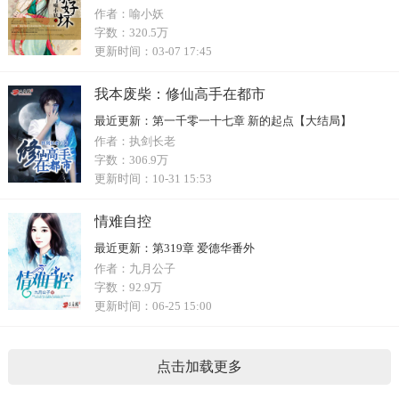
作者：
喻小妖
字数：
320.5万
更新时间：
03-07 17:45
我本废柴：修仙高手在都市
最近更新：
第一千零一十七章 新的起点【大结局】
作者：
执剑长老
字数：
306.9万
更新时间：
10-31 15:53
情难自控
最近更新：
第319章 爱德华番外
作者：
九月公子
字数：
92.9万
更新时间：
06-25 15:00
点击加载更多