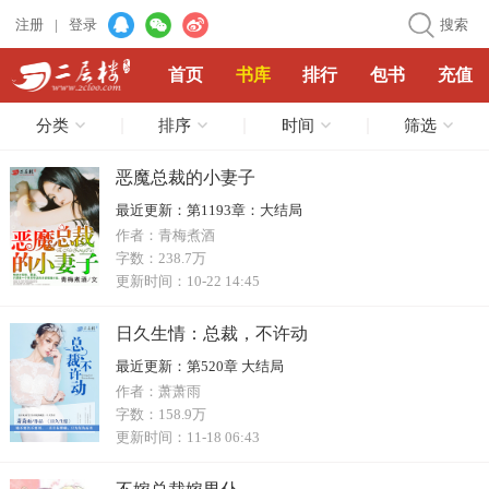
注册
|
登录
搜索
首页
书库
排行
包书
充值
分类
排序
时间
筛选
恶魔总裁的小妻子
最近更新：
第1193章：大结局
作者：
青梅煮酒
字数：
238.7万
更新时间：
10-22 14:45
日久生情：总裁，不许动
最近更新：
第520章 大结局
作者：
萧萧雨
字数：
158.9万
更新时间：
11-18 06:43