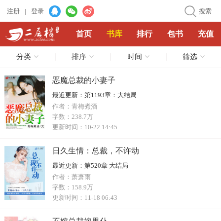
注册
|
登录
搜索
首页
书库
排行
包书
充值
分类
排序
时间
筛选
恶魔总裁的小妻子
最近更新：
第1193章：大结局
作者：
青梅煮酒
字数：
238.7万
更新时间：
10-22 14:45
日久生情：总裁，不许动
最近更新：
第520章 大结局
作者：
萧萧雨
字数：
158.9万
更新时间：
11-18 06:43