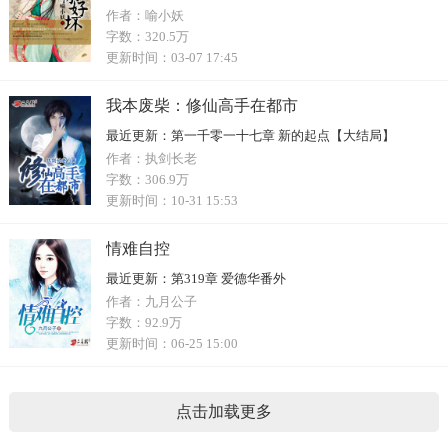
作者：
喻小妖
字数：
320.5万
更新时间：
03-07 17:45
我本废柴：修仙高手在都市
最近更新：
第一千零一十七章 新的起点【大结局】
作者：
执剑长老
字数：
306.9万
更新时间：
10-31 15:53
情难自控
最近更新：
第319章 爱德华番外
作者：
九月公子
字数：
92.9万
更新时间：
06-25 15:00
点击加载更多