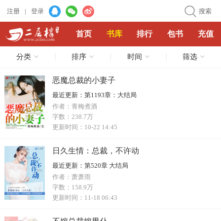
注册
|
登录
搜索
首页
书库
排行
包书
充值
分类
排序
时间
筛选
恶魔总裁的小妻子
最近更新：
第1193章：大结局
作者：
青梅煮酒
字数：
238.7万
更新时间：
10-22 14:45
日久生情：总裁，不许动
最近更新：
第520章 大结局
作者：
萧萧雨
字数：
158.9万
更新时间：
11-18 06:43