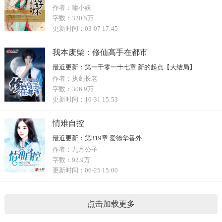
作者：
喻小妖
字数：
320.5万
更新时间：
03-07 17:45
我本废柴：修仙高手在都市
最近更新：
第一千零一十七章 新的起点【大结局】
作者：
执剑长老
字数：
306.9万
更新时间：
10-31 15:53
情难自控
最近更新：
第319章 爱德华番外
作者：
九月公子
字数：
92.9万
更新时间：
06-25 15:00
点击加载更多