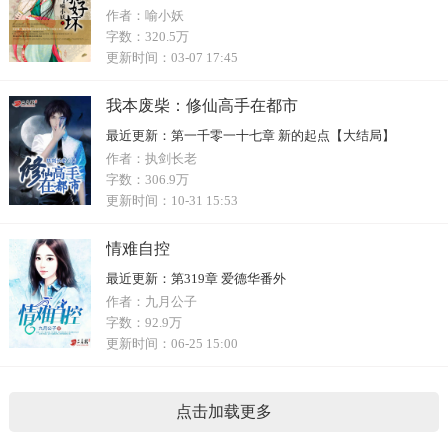
作者：
喻小妖
字数：
320.5万
更新时间：
03-07 17:45
我本废柴：修仙高手在都市
最近更新：
第一千零一十七章 新的起点【大结局】
作者：
执剑长老
字数：
306.9万
更新时间：
10-31 15:53
情难自控
最近更新：
第319章 爱德华番外
作者：
九月公子
字数：
92.9万
更新时间：
06-25 15:00
点击加载更多