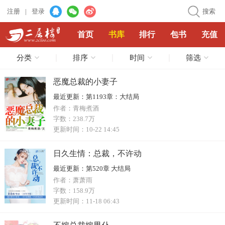
注册
|
登录
搜索
首页
书库
排行
包书
充值
分类
排序
时间
筛选
恶魔总裁的小妻子
最近更新：
第1193章：大结局
作者：
青梅煮酒
字数：
238.7万
更新时间：
10-22 14:45
日久生情：总裁，不许动
最近更新：
第520章 大结局
作者：
萧萧雨
字数：
158.9万
更新时间：
11-18 06:43