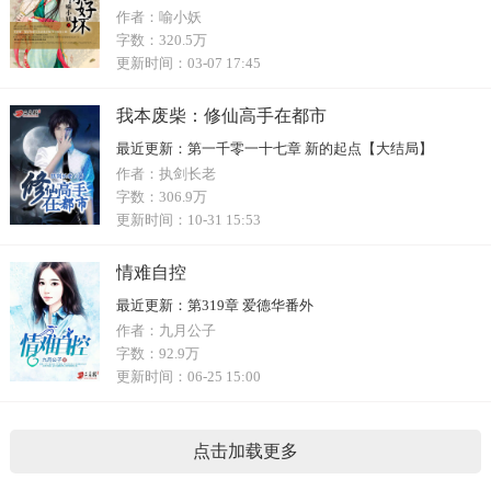
作者：
喻小妖
字数：
320.5万
更新时间：
03-07 17:45
我本废柴：修仙高手在都市
最近更新：
第一千零一十七章 新的起点【大结局】
作者：
执剑长老
字数：
306.9万
更新时间：
10-31 15:53
情难自控
最近更新：
第319章 爱德华番外
作者：
九月公子
字数：
92.9万
更新时间：
06-25 15:00
点击加载更多