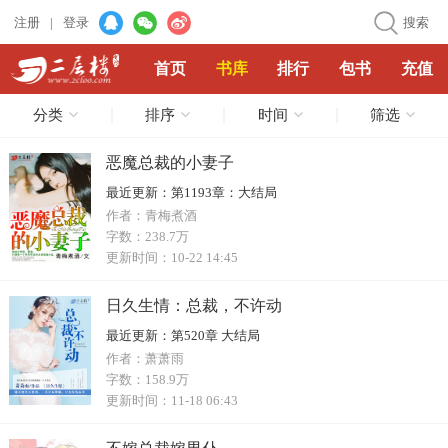
注册
|
登录
搜索
首页
书库
排行
包书
充值
分类
排序
时间
筛选
恶魔总裁的小妻子
最近更新：
第1193章：大结局
作者：
青梅煮酒
字数：
238.7万
更新时间：
10-22 14:45
日久生情：总裁，不许动
最近更新：
第520章 大结局
作者：
萧萧雨
字数：
158.9万
更新时间：
11-18 06:43