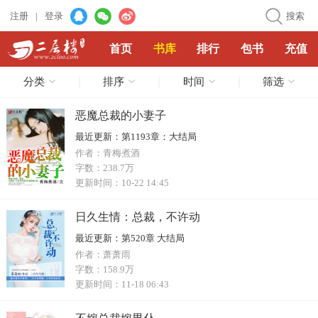
注册
|
登录
搜索
首页
书库
排行
包书
充值
分类
排序
时间
筛选
恶魔总裁的小妻子
最近更新：
第1193章：大结局
作者：
青梅煮酒
字数：
238.7万
更新时间：
10-22 14:45
日久生情：总裁，不许动
最近更新：
第520章 大结局
作者：
萧萧雨
字数：
158.9万
更新时间：
11-18 06:43