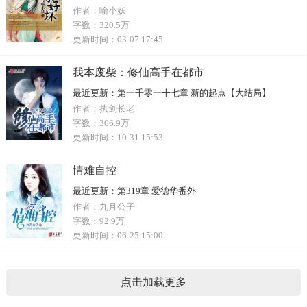
作者：
喻小妖
字数：
320.5万
更新时间：
03-07 17:45
我本废柴：修仙高手在都市
最近更新：
第一千零一十七章 新的起点【大结局】
作者：
执剑长老
字数：
306.9万
更新时间：
10-31 15:53
情难自控
最近更新：
第319章 爱德华番外
作者：
九月公子
字数：
92.9万
更新时间：
06-25 15:00
点击加载更多