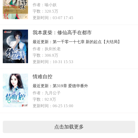
作者：
喻小妖
字数：
320.5万
更新时间：
03-07 17:45
我本废柴：修仙高手在都市
最近更新：
第一千零一十七章 新的起点【大结局】
作者：
执剑长老
字数：
306.9万
更新时间：
10-31 15:53
情难自控
最近更新：
第319章 爱德华番外
作者：
九月公子
字数：
92.9万
更新时间：
06-25 15:00
点击加载更多