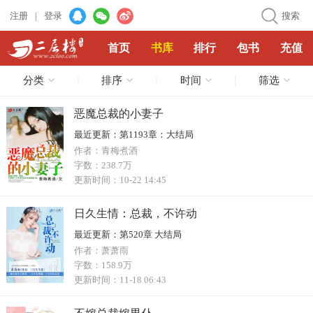
注册
|
登录
搜索
首页
书库
排行
包书
充值
分类
排序
时间
筛选
恶魔总裁的小妻子
最近更新：
第1193章：大结局
作者：
青梅煮酒
字数：
238.7万
更新时间：
10-22 14:45
日久生情：总裁，不许动
最近更新：
第520章 大结局
作者：
萧萧雨
字数：
158.9万
更新时间：
11-18 06:43