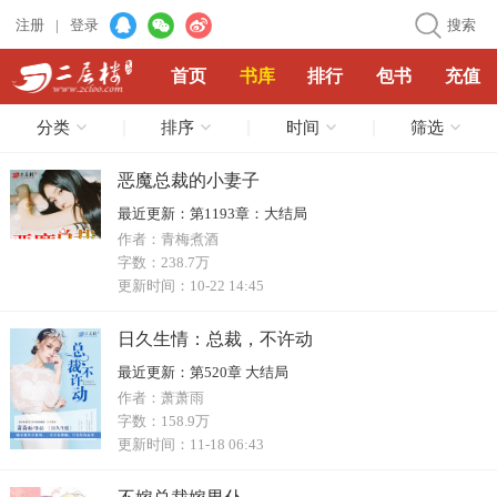
注册
|
登录
搜索
首页
书库
排行
包书
充值
分类
排序
时间
筛选
恶魔总裁的小妻子
最近更新：
第1193章：大结局
作者：
青梅煮酒
字数：
238.7万
更新时间：
10-22 14:45
日久生情：总裁，不许动
最近更新：
第520章 大结局
作者：
萧萧雨
字数：
158.9万
更新时间：
11-18 06:43