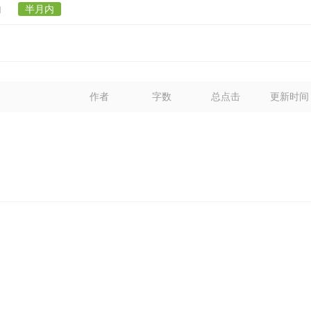
内
半月内
作者
字数
总点击
更新时间