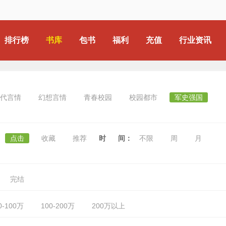
排行榜
书库
包书
福利
充值
行业资讯
代言情
幻想言情
青春校园
校园都市
军史强国
点击
收藏
推荐
时 间：
不限
周
月
完结
0-100万
100-200万
200万以上