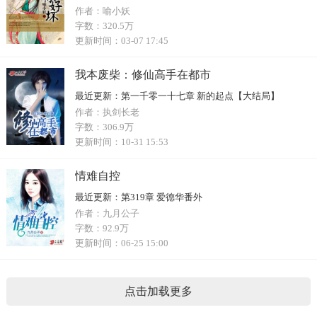
作者：
喻小妖
字数：
320.5万
更新时间：
03-07 17:45
我本废柴：修仙高手在都市
最近更新：
第一千零一十七章 新的起点【大结局】
作者：
执剑长老
字数：
306.9万
更新时间：
10-31 15:53
情难自控
最近更新：
第319章 爱德华番外
作者：
九月公子
字数：
92.9万
更新时间：
06-25 15:00
点击加载更多