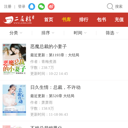
注册
|
登录
搜索
首页
书库
排行
包书
充值
分类
排序
时间
筛选
恶魔总裁的小妻子
最近更新：
第1193章：大结局
作者：
青梅煮酒
字数：
238.7万
更新时间：
10-22 14:45
日久生情：总裁，不许动
最近更新：
第520章 大结局
作者：
萧萧雨
字数：
158.9万
更新时间：
11-18 06:43