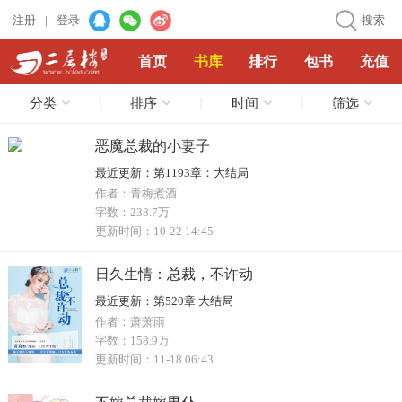
注册
|
登录
搜索
首页
书库
排行
包书
充值
分类
排序
时间
筛选
恶魔总裁的小妻子
最近更新：
第1193章：大结局
作者：
青梅煮酒
字数：
238.7万
更新时间：
10-22 14:45
日久生情：总裁，不许动
最近更新：
第520章 大结局
作者：
萧萧雨
字数：
158.9万
更新时间：
11-18 06:43