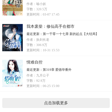
作者：
喻小妖
字数：
320.5万
更新时间：
03-07 17:45
我本废柴：修仙高手在都市
最近更新：
第一千零一十七章 新的起点【大结局】
作者：
执剑长老
字数：
306.9万
更新时间：
10-31 15:53
情难自控
最近更新：
第319章 爱德华番外
作者：
九月公子
字数：
92.9万
更新时间：
06-25 15:00
点击加载更多