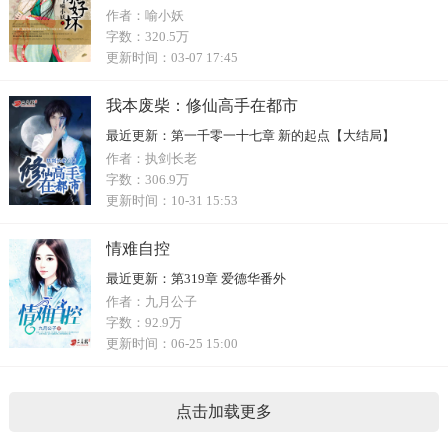
作者：
喻小妖
字数：
320.5万
更新时间：
03-07 17:45
我本废柴：修仙高手在都市
最近更新：
第一千零一十七章 新的起点【大结局】
作者：
执剑长老
字数：
306.9万
更新时间：
10-31 15:53
情难自控
最近更新：
第319章 爱德华番外
作者：
九月公子
字数：
92.9万
更新时间：
06-25 15:00
点击加载更多