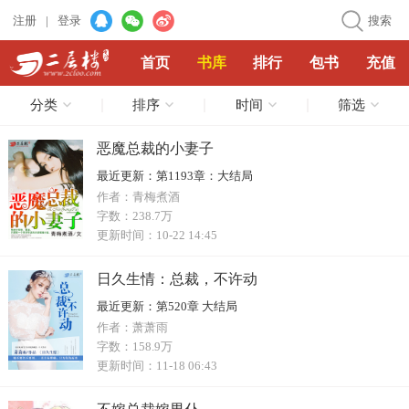
注册
|
登录
搜索
首页
书库
排行
包书
充值
分类
排序
时间
筛选
恶魔总裁的小妻子
最近更新：
第1193章：大结局
作者：
青梅煮酒
字数：
238.7万
更新时间：
10-22 14:45
日久生情：总裁，不许动
最近更新：
第520章 大结局
作者：
萧萧雨
字数：
158.9万
更新时间：
11-18 06:43