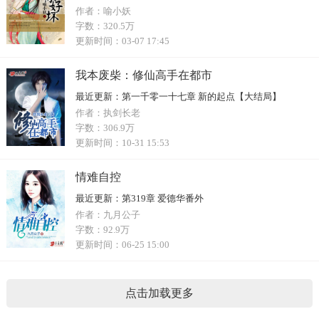
作者：
喻小妖
字数：
320.5万
更新时间：
03-07 17:45
我本废柴：修仙高手在都市
最近更新：
第一千零一十七章 新的起点【大结局】
作者：
执剑长老
字数：
306.9万
更新时间：
10-31 15:53
情难自控
最近更新：
第319章 爱德华番外
作者：
九月公子
字数：
92.9万
更新时间：
06-25 15:00
点击加载更多