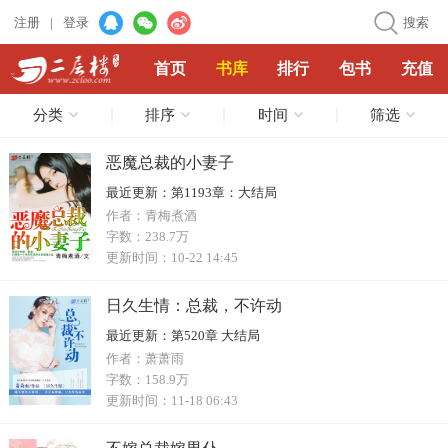
注册
|
登录
搜索
首页
书库
排行
包书
充值
分类
排序
时间
筛选
恶魔总裁的小妻子
最近更新：
第1193章：大结局
作者：
青梅煮酒
字数：
238.7万
更新时间：
10-22 14:45
日久生情：总裁，不许动
最近更新：
第520章 大结局
作者：
萧萧雨
字数：
158.9万
更新时间：
11-18 06:43