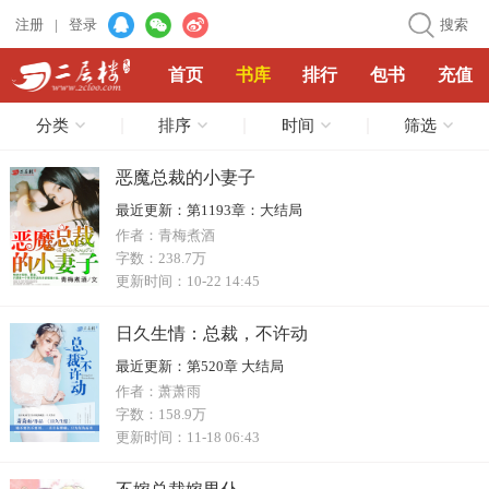
注册
|
登录
搜索
首页
书库
排行
包书
充值
分类
排序
时间
筛选
恶魔总裁的小妻子
最近更新：
第1193章：大结局
作者：
青梅煮酒
字数：
238.7万
更新时间：
10-22 14:45
日久生情：总裁，不许动
最近更新：
第520章 大结局
作者：
萧萧雨
字数：
158.9万
更新时间：
11-18 06:43