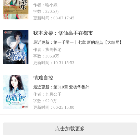
作者：
喻小妖
字数：
320.5万
更新时间：
03-07 17:45
我本废柴：修仙高手在都市
最近更新：
第一千零一十七章 新的起点【大结局】
作者：
执剑长老
字数：
306.9万
更新时间：
10-31 15:53
情难自控
最近更新：
第319章 爱德华番外
作者：
九月公子
字数：
92.9万
更新时间：
06-25 15:00
点击加载更多