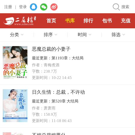
注册
|
登录
搜索
首页
书库
排行
包书
充值
分类
排序
时间
筛选
恶魔总裁的小妻子
最近更新：
第1193章：大结局
作者：
青梅煮酒
字数：
238.7万
更新时间：
10-22 14:45
日久生情：总裁，不许动
最近更新：
第520章 大结局
作者：
萧萧雨
字数：
158.9万
更新时间：
11-18 06:43