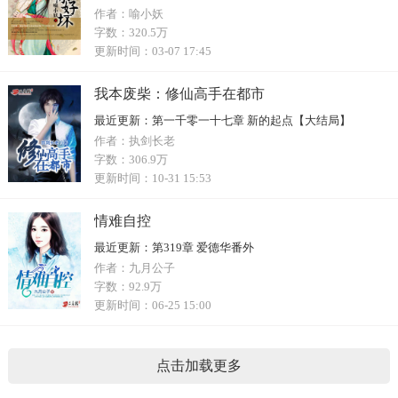
作者：
喻小妖
字数：
320.5万
更新时间：
03-07 17:45
我本废柴：修仙高手在都市
最近更新：
第一千零一十七章 新的起点【大结局】
作者：
执剑长老
字数：
306.9万
更新时间：
10-31 15:53
情难自控
最近更新：
第319章 爱德华番外
作者：
九月公子
字数：
92.9万
更新时间：
06-25 15:00
点击加载更多