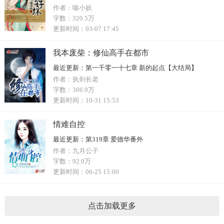
作者：
喻小妖
字数：
320.5万
更新时间：
03-07 17:45
我本废柴：修仙高手在都市
最近更新：
第一千零一十七章 新的起点【大结局】
作者：
执剑长老
字数：
306.9万
更新时间：
10-31 15:53
情难自控
最近更新：
第319章 爱德华番外
作者：
九月公子
字数：
92.9万
更新时间：
06-25 15:00
点击加载更多