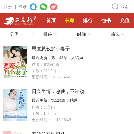
注册
|
登录
搜索
首页
书库
排行
包书
充值
分类
排序
时间
筛选
恶魔总裁的小妻子
最近更新：
第1193章：大结局
作者：
青梅煮酒
字数：
238.7万
更新时间：
10-22 14:45
日久生情：总裁，不许动
最近更新：
第520章 大结局
作者：
萧萧雨
字数：
158.9万
更新时间：
11-18 06:43