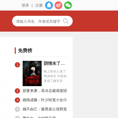
登录
|
注册
免费榜
阴情未了：夫君不请自来
1
晚上给别人做了
两身寿衣 半夜却
变成了嫁衣穿在
我身上 稀里糊涂
甜妻来袭，高冷总裁请接招
就嫁给了 那个男
2
人……
婚戏成瘾：叶少轻宠小女仆
3
婚不由己：腹黑老公强势宠
4