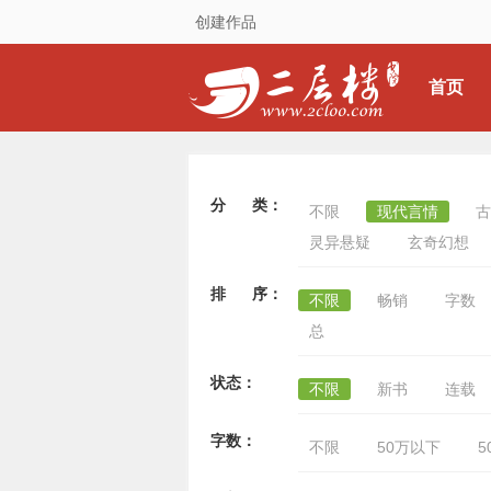
创建作品
首页
分 类：
不限
现代言情
古
灵异悬疑
玄奇幻想
排 序：
不限
畅销
字数
总
状态：
不限
新书
连载
字数：
不限
50万以下
5