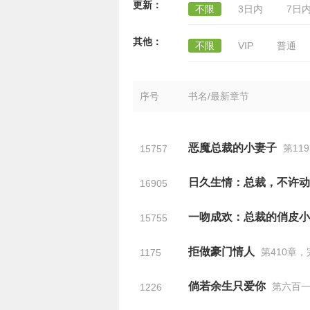
更新：
不限
3日内
7日
其他：
不限
VIP
普通
序号
书名/最新章节
恶魔总裁的小妻子
第11
15757
日久生情：总裁，不许动
16905
一吻成欢：总裁的俏皮小
15755
拒做豪门情人
第410章，
1175
倘若余生只爱你
第六百一十八
1226