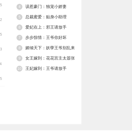
象。 却只留下了
45
误惹豪门：独宠小娇妻
4
个恶魔般笑容，
一走了之。 第二
总裁蜜爱：贴身小助理
5
22
次遇见他，他将
她禁锢。 你只能
爱妃在上：邪王请放手
6
听从我的命令，
45
懂么，小女仆。
步步惊情：王爷你好坏
7
媚倾天下：妖孽王爷别乱来
8
23
女王嫁到：花花宫主太嚣张
9
04
王妃嫁到：王爷请放手
10
45