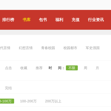
排行榜
书库
包书
福利
充值
行业资讯
代言情
幻想言情
青春校园
校园都市
军史强国
点击
收藏
推荐
时 间：
不限
周
月
完结
0-100万
100-200万
200万以上