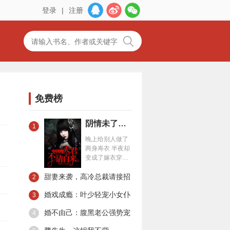
登录
|
注册
免费榜
阴情未了：夫君不请自来
1
晚上给别人做了
两身寿衣 半夜却
变成了嫁衣穿在
我身上 稀里糊涂
甜妻来袭，高冷总裁请接招
就嫁给了 那个男
2
人……
婚戏成瘾：叶少轻宠小女仆
3
婚不由己：腹黑老公强势宠
4