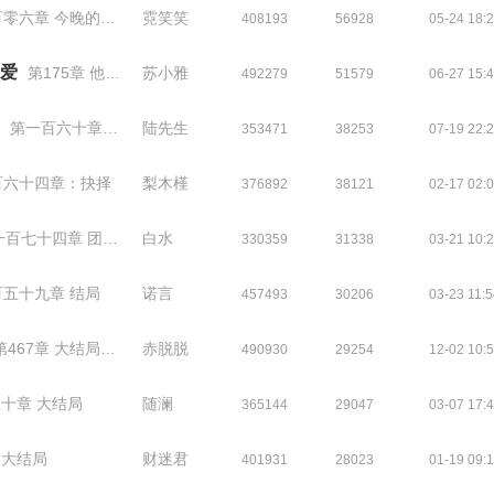
章 今晚的星星很漂亮（完）
霓笑笑
408193
56928
05-24 18:
爱
第175章 他有女朋友？
苏小雅
492279
51579
06-27 15:
第一百六十章 他的暴力
陆先生
353471
38253
07-19 22:
百六十四章：抉择
梨木槿
376892
38121
02-17 02:
百七十四章 团圆饭
白水
330359
31338
03-21 10:
五十九章 结局
诺言
457493
30206
03-23 11:
467章 大结局：爱你一生一世
赤脱脱
490930
29254
12-02 10:
十章 大结局
随澜
365144
29047
03-07 17:
 大结局
财迷君
401931
28023
01-19 09: