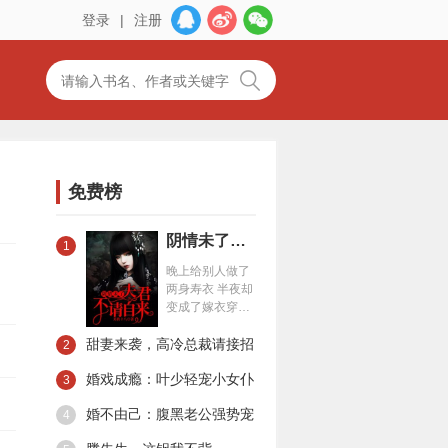
登录
|
注册
免费榜
阴情未了：夫君不请自来
1
晚上给别人做了
两身寿衣 半夜却
变成了嫁衣穿在
我身上 稀里糊涂
甜妻来袭，高冷总裁请接招
就嫁给了 那个男
2
人……
婚戏成瘾：叶少轻宠小女仆
3
婚不由己：腹黑老公强势宠
4