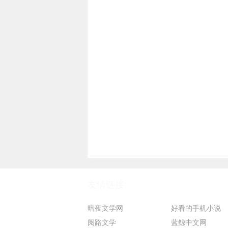
友情链接:
暗夜文学网
好看的手机小说
阅路文学
蓝鲸中文网