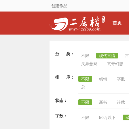
创建作品
首页
分 类：
不限
现代言情
古
灵异悬疑
玄奇幻想
排 序：
不限
畅销
字数
总
状态：
不限
新书
连载
字数：
不限
50万以下
5