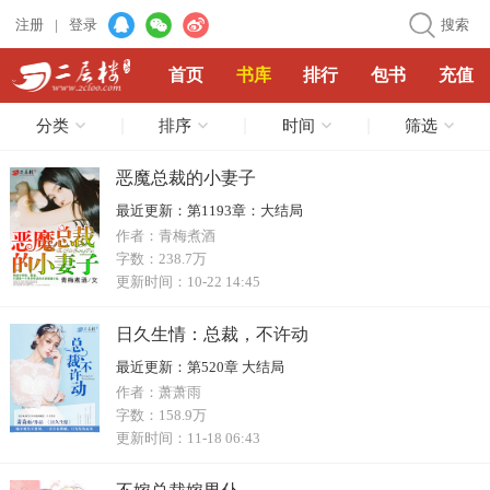
注册
|
登录
搜索
首页
书库
排行
包书
充值
分类
排序
时间
筛选
恶魔总裁的小妻子
最近更新：
第1193章：大结局
作者：
青梅煮酒
字数：
238.7万
更新时间：
10-22 14:45
日久生情：总裁，不许动
最近更新：
第520章 大结局
作者：
萧萧雨
字数：
158.9万
更新时间：
11-18 06:43