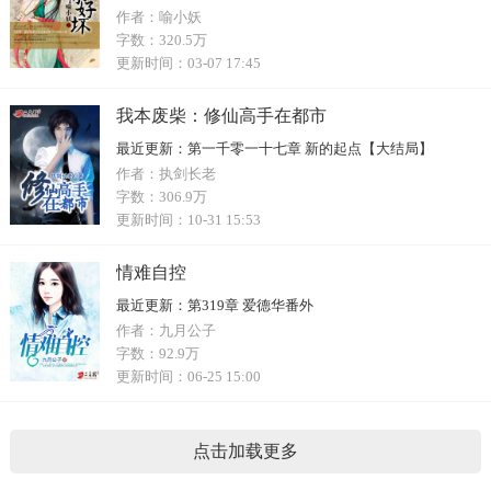
作者：
喻小妖
字数：
320.5万
更新时间：
03-07 17:45
我本废柴：修仙高手在都市
最近更新：
第一千零一十七章 新的起点【大结局】
作者：
执剑长老
字数：
306.9万
更新时间：
10-31 15:53
情难自控
最近更新：
第319章 爱德华番外
作者：
九月公子
字数：
92.9万
更新时间：
06-25 15:00
点击加载更多