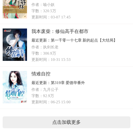
作者：
喻小妖
字数：
320.5万
更新时间：
03-07 17:45
我本废柴：修仙高手在都市
最近更新：
第一千零一十七章 新的起点【大结局】
作者：
执剑长老
字数：
306.9万
更新时间：
10-31 15:53
情难自控
最近更新：
第319章 爱德华番外
作者：
九月公子
字数：
92.9万
更新时间：
06-25 15:00
点击加载更多