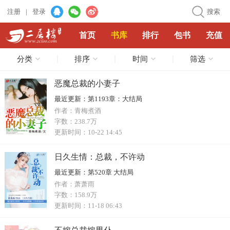
注册
|
登录
搜索
首页
书库
排行
包书
充值
分类
排序
时间
筛选
恶魔总裁的小妻子
最近更新：
第1193章：大结局
作者：
青梅煮酒
字数：
238.7万
更新时间：
10-22 14:45
日久生情：总裁，不许动
最近更新：
第520章 大结局
作者：
萧萧雨
字数：
158.9万
更新时间：
11-18 06:43