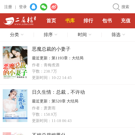
注册
|
登录
搜索
首页
书库
排行
包书
充值
分类
排序
时间
筛选
恶魔总裁的小妻子
最近更新：
第1193章：大结局
作者：
青梅煮酒
字数：
238.7万
更新时间：
10-22 14:45
日久生情：总裁，不许动
最近更新：
第520章 大结局
作者：
萧萧雨
字数：
158.9万
更新时间：
11-18 06:43