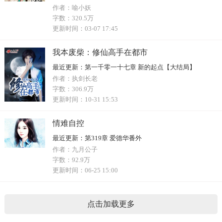
作者：
喻小妖
字数：
320.5万
更新时间：
03-07 17:45
我本废柴：修仙高手在都市
最近更新：
第一千零一十七章 新的起点【大结局】
作者：
执剑长老
字数：
306.9万
更新时间：
10-31 15:53
情难自控
最近更新：
第319章 爱德华番外
作者：
九月公子
字数：
92.9万
更新时间：
06-25 15:00
点击加载更多