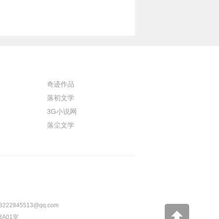
奇迹作品
落初文学
3G小说网
落尘文学
3222845513@qq.com
A01室