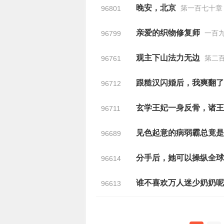
晚安，北京
第一百七十章
96801
亲爱的织物修复师
一百九
96799
观主下山法力无边
第二百
96761
跟糙汉闪婚后，我爽翻了
96712
96711
见色起意的病弱霸总竟是
96689
分手后，她可以操纵全球
96614
谁不喜欢万人迷少奶奶呢
96613