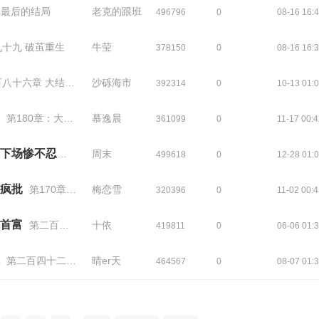
 最后的结局
老克的跟班
496796
0
08-16 16:
十九 破茧重生
牛莹
378150
0
08-16 16:
八十六章 大结局下
沙砾海市
392314
0
10-13 01:
第180章：大结局
慕逸晨
361099
0
11-17 00:
玄学王妃一身反骨，诸王下场惨不忍睹
第两百八十四章 大结局
周末
499618
0
12-28 01:
疯批
第170章完结
梅恋雪
320396
0
11-02 00:
首富
第二百三十五章大结局（四）
十依
419811
0
06-06 01:
第二百四十二章：一千万
晴er天
464567
0
08-07 01: