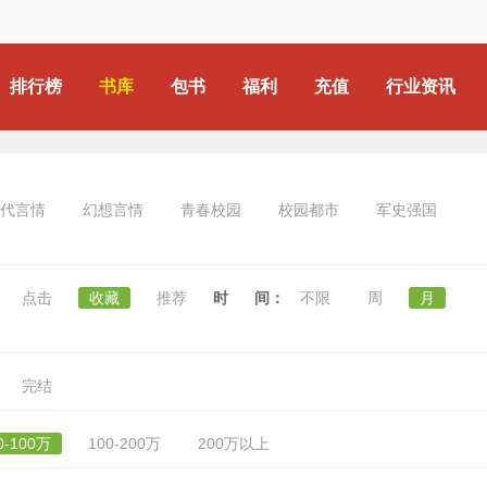
排行榜
书库
包书
福利
充值
行业资讯
代言情
幻想言情
青春校园
校园都市
军史强国
点击
收藏
推荐
时 间：
不限
周
月
完结
0-100万
100-200万
200万以上