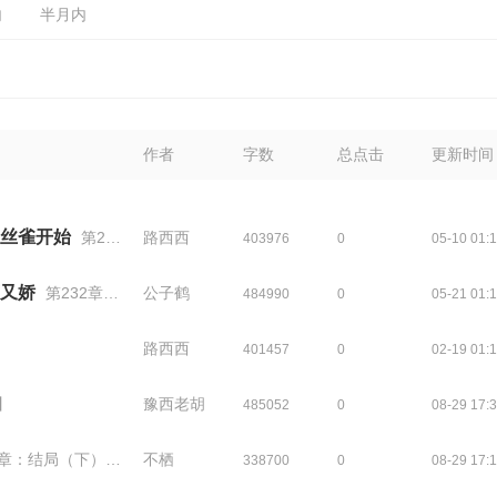
内
半月内
作者
字数
总点击
更新时间
丝雀开始
第212章 落定 2
路西西
403976
0
05-10 01:
又娇
第232章 又是守龙山的
公子鹤
484990
0
05-21 01:
路西西
401457
0
02-19 01:
】
豫西老胡
485052
0
08-29 17:
：结局（下）+番外
不栖
338700
0
08-29 17: