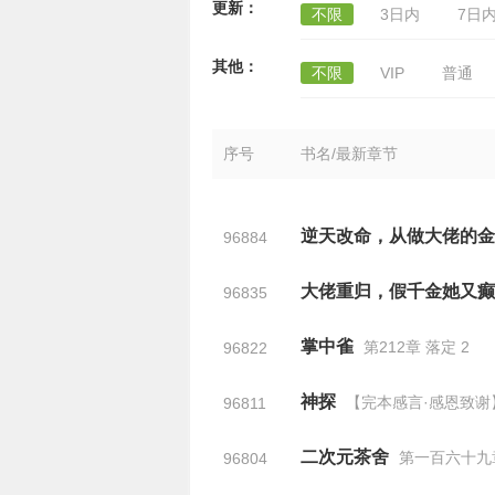
更新：
不限
3日内
7日
其他：
不限
VIP
普通
序号
书名/最新章节
逆天改命，从做大佬的金
96884
大佬重归，假千金她又癫
96835
掌中雀
第212章 落定 2
96822
神探
【完本感言·感恩致谢
96811
二次元茶舍
第一百六十九章
96804