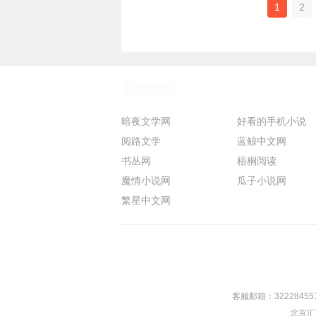
1
2
友情链接:
暗夜文学网
好看的手机小说
阅路文学
蓝鲸中文网
书丛网
梧桐阅读
魔情小说网
瓜子小说网
繁星中文网
客服邮箱：
32228455
北京汇