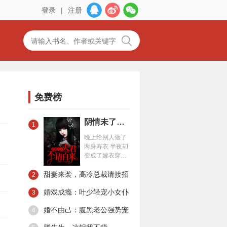
登录
|
注册
免费榜
阴情未了：夫君不请自来
1
晚上给别人做了
两身寿衣 半夜却
变成了嫁衣穿在
我身上 稀里糊涂
甜妻来袭，高冷总裁请接招
就嫁给了 那个男
2
人……
婚戏成瘾：叶少轻宠小女仆
3
婚不由己：腹黑老公强势宠
4