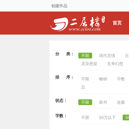
创建作品
首页
分 类：
不限
现代言情
古
灵异悬疑
玄奇幻想
排 序：
不限
畅销
字数
总
状态：
不限
新书
连载
字数：
不限
50万以下
5