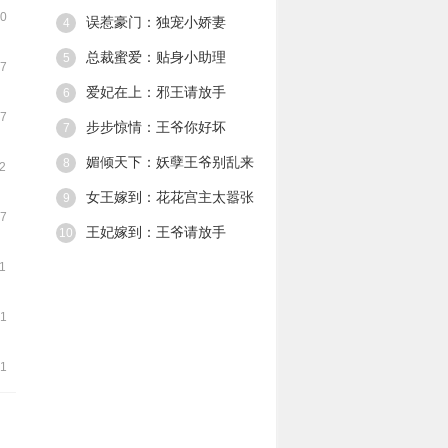
象。 却只留下了
40
误惹豪门：独宠小娇妻
4
个恶魔般笑容，
一走了之。 第二
总裁蜜爱：贴身小助理
5
37
次遇见他，他将
她禁锢。 你只能
爱妃在上：邪王请放手
6
听从我的命令，
07
懂么，小女仆。
步步惊情：王爷你好坏
7
媚倾天下：妖孽王爷别乱来
8
42
女王嫁到：花花宫主太嚣张
9
07
王妃嫁到：王爷请放手
10
41
31
31