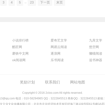
3
4
5
23
下一页
末页
...
小说排行榜
爱奇艺文学
九库文学
酷匠网
网易云阅读
悠空网
磨铁中文网
逐浪网
懒喵阅读
ok阅读网
乐书阅读
追书神器
奖励计划
联系我们
网站地图
Copyright © 2016 2cloo.com All rights reserved.
13@qq.com
电话：010-58294965
QQ：3222845513
商务QQ：3222845513
邮箱:
文立业文化传播有限公司：北京市北京经济技术开发区经海三路109号院61号楼3A层3