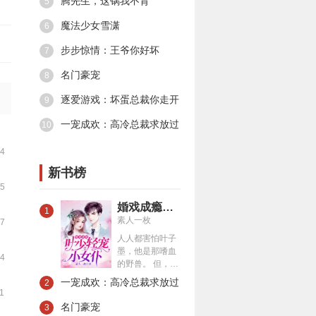
腾先生，这锅我不背
5
魔法少女雪潇
6
步步惊情：王爷你好坏
7
名门豪宠
8
逐爱游戏：坏蛋总裁你走开
9
一宠成欢：高冷总裁求放过
10
14
新书榜
15
婚戏成瘾：叶少轻宠小女仆
1
素人一枚
17
人人都害怕叶子
墨，他是那嗜血
34
的野兽。 但，夏
一涵觉得，他就
一宠成欢：高冷总裁求放过
2
是个小恶魔。 第
11
一次遇见他，他
名门豪宠
3
让她成了群嘲对