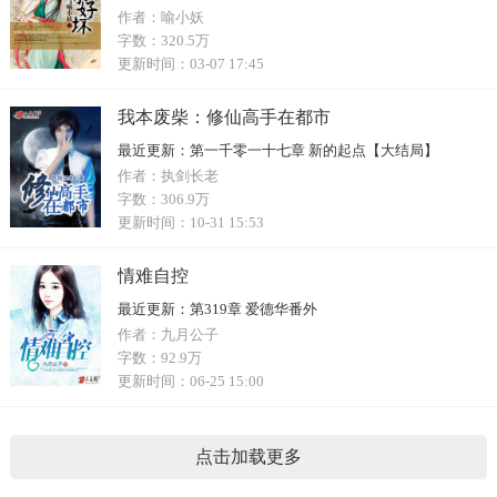
作者：
喻小妖
字数：
320.5万
更新时间：
03-07 17:45
我本废柴：修仙高手在都市
最近更新：
第一千零一十七章 新的起点【大结局】
作者：
执剑长老
字数：
306.9万
更新时间：
10-31 15:53
情难自控
最近更新：
第319章 爱德华番外
作者：
九月公子
字数：
92.9万
更新时间：
06-25 15:00
点击加载更多