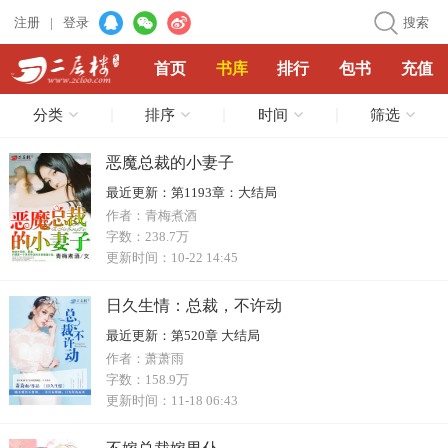
注册
|
登录
搜索
首页
书库
排行
包书
充值
分类
排序
时间
筛选
恶魔总裁的小妻子
最近更新：
第1193章：大结局
作者：
青梅煮酒
字数：
238.7万
更新时间：
10-22 14:45
日久生情：总裁，不许动
最近更新：
第520章 大结局
作者：
萧萧雨
字数：
158.9万
更新时间：
11-18 06:43