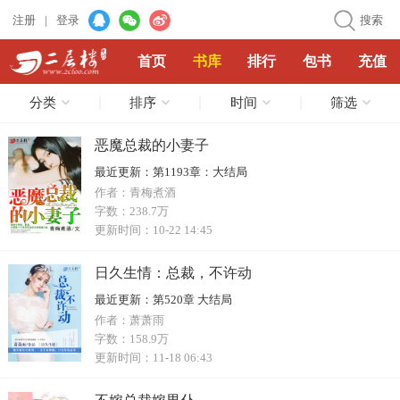
注册
|
登录
搜索
首页
书库
排行
包书
充值
分类
排序
时间
筛选
恶魔总裁的小妻子
最近更新：
第1193章：大结局
作者：
青梅煮酒
字数：
238.7万
更新时间：
10-22 14:45
日久生情：总裁，不许动
最近更新：
第520章 大结局
作者：
萧萧雨
字数：
158.9万
更新时间：
11-18 06:43