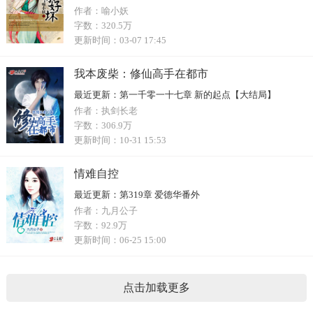
作者：
喻小妖
字数：
320.5万
更新时间：
03-07 17:45
我本废柴：修仙高手在都市
最近更新：
第一千零一十七章 新的起点【大结局】
作者：
执剑长老
字数：
306.9万
更新时间：
10-31 15:53
情难自控
最近更新：
第319章 爱德华番外
作者：
九月公子
字数：
92.9万
更新时间：
06-25 15:00
点击加载更多