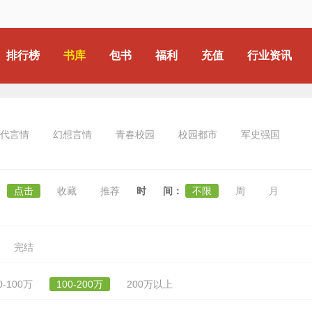
排行榜
书库
包书
福利
充值
行业资讯
代言情
幻想言情
青春校园
校园都市
军史强国
点击
收藏
推荐
时 间：
不限
周
月
完结
0-100万
100-200万
200万以上