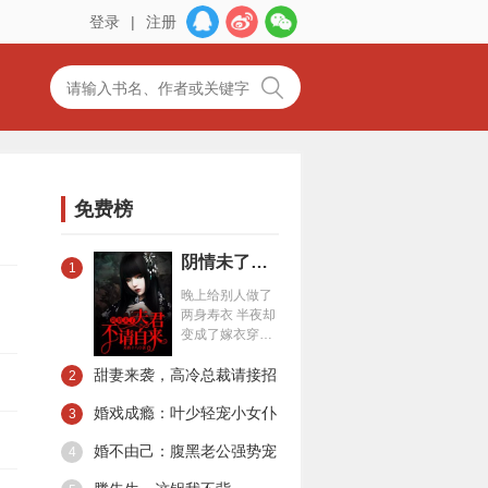
登录
|
注册
免费榜
阴情未了：夫君不请自来
1
晚上给别人做了
两身寿衣 半夜却
变成了嫁衣穿在
我身上 稀里糊涂
甜妻来袭，高冷总裁请接招
就嫁给了 那个男
2
人……
婚戏成瘾：叶少轻宠小女仆
3
婚不由己：腹黑老公强势宠
4