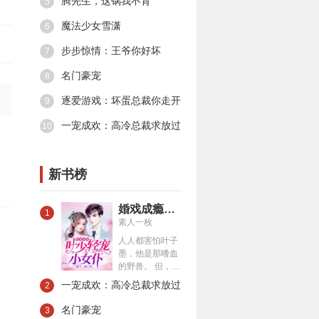
腾先生，这锅我不背
5
魔法少女雪潇
6
步步惊情：王爷你好坏
7
名门豪宠
8
逐爱游戏：坏蛋总裁你走开
9
一宠成欢：高冷总裁求放过
10
新书榜
婚戏成瘾：叶少轻宠小女仆
1
素人一枚
人人都害怕叶子
墨，他是那嗜血
的野兽。 但，夏
一涵觉得，他就
一宠成欢：高冷总裁求放过
2
是个小恶魔。 第
一次遇见他，他
名门豪宠
3
让她成了群嘲对