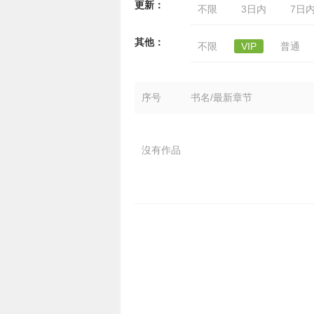
更新：
不限
3日内
7日
其他：
不限
VIP
普通
序号
书名/最新章节
沒有作品