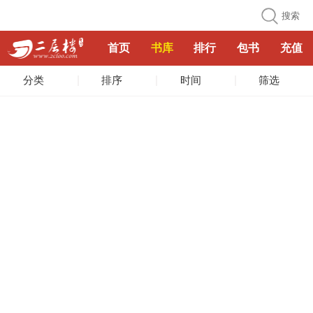
搜索
首页
书库
排行
包书
充值
分类
排序
时间
筛选
恶魔总裁的小妻子
最近更新：
第1193章：大结局
作者：
青梅煮酒
字数：
238.7万
更新时间：
10-22 14:45
日久生情：总裁，不许动
最近更新：
第520章 大结局
作者：
萧萧雨
字数：
158.9万
更新时间：
11-18 06:43