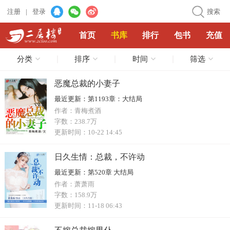
注册
|
登录
搜索
首页
书库
排行
包书
充值
分类
排序
时间
筛选
恶魔总裁的小妻子
最近更新：
第1193章：大结局
作者：
青梅煮酒
字数：
238.7万
更新时间：
10-22 14:45
日久生情：总裁，不许动
最近更新：
第520章 大结局
作者：
萧萧雨
字数：
158.9万
更新时间：
11-18 06:43