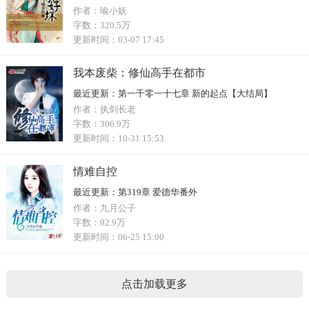
作者：
喻小妖
字数：
320.5万
更新时间：
03-07 17:45
我本废柴：修仙高手在都市
最近更新：
第一千零一十七章 新的起点【大结局】
作者：
执剑长老
字数：
306.9万
更新时间：
10-31 15:53
情难自控
最近更新：
第319章 爱德华番外
作者：
九月公子
字数：
92.9万
更新时间：
06-25 15:00
点击加载更多