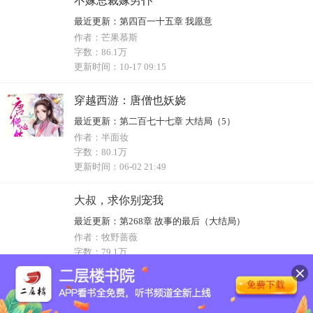
不嫁总裁嫁男仆
最近更新：
第四百一十五章 我愿意
作者：
芒果慕斯
字数：
86.1万
更新时间：
10-17 09:15
穿越西游：唐僧也妖娆
最近更新：
第二百七十七章 大结局（5）
作者：
半面妆
字数：
80.1万
更新时间：
06-02 21:49
大叔，求你别宠我
最近更新：
第268章 故事的最后（大结局）
作者：
牧野蔷薇
字数：
79.1万
更新时间：
11-27 09:37
一吻成欢：总裁的俏皮小女佣