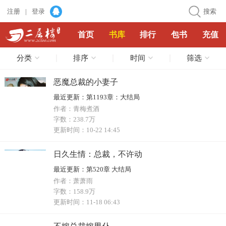
注册
|
登录
搜索
首页
书库
排行
包书
充值
分类
排序
时间
筛选
恶魔总裁的小妻子
最近更新：
第1193章：大结局
作者：
青梅煮酒
字数：
238.7万
更新时间：
10-22 14:45
日久生情：总裁，不许动
最近更新：
第520章 大结局
作者：
萧萧雨
字数：
158.9万
更新时间：
11-18 06:43