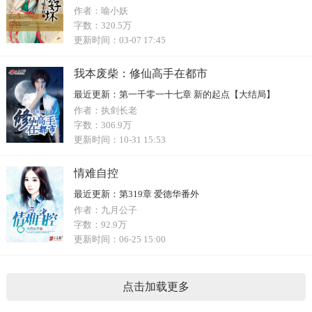
作者：
喻小妖
字数：
320.5万
更新时间：
03-07 17:45
我本废柴：修仙高手在都市
最近更新：
第一千零一十七章 新的起点【大结局】
作者：
执剑长老
字数：
306.9万
更新时间：
10-31 15:53
情难自控
最近更新：
第319章 爱德华番外
作者：
九月公子
字数：
92.9万
更新时间：
06-25 15:00
点击加载更多