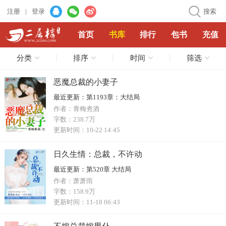
注册
|
登录
搜索
首页
书库
排行
包书
充值
分类
排序
时间
筛选
恶魔总裁的小妻子
最近更新：
第1193章：大结局
作者：
青梅煮酒
字数：
238.7万
更新时间：
10-22 14:45
日久生情：总裁，不许动
最近更新：
第520章 大结局
作者：
萧萧雨
字数：
158.9万
更新时间：
11-18 06:43