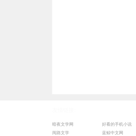
友情链接:
暗夜文学网
好看的手机小说
阅路文学
蓝鲸中文网