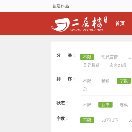
创建作品
首页
分 类：
不限
现代言情
古
灵异悬疑
玄奇幻想
排 序：
不限
畅销
字数
总
状态：
不限
新书
连载
字数：
不限
50万以下
5