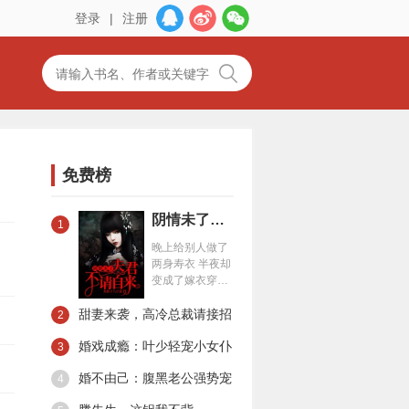
登录
|
注册
免费榜
阴情未了：夫君不请自来
1
晚上给别人做了
两身寿衣 半夜却
变成了嫁衣穿在
我身上 稀里糊涂
甜妻来袭，高冷总裁请接招
就嫁给了 那个男
2
人……
婚戏成瘾：叶少轻宠小女仆
3
婚不由己：腹黑老公强势宠
4