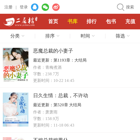
注册
|
登录
搜索
首页
书库
排行
包书
充值
分类
排序
时间
筛选
恶魔总裁的小妻子
最近更新：
第1193章：大结局
作者：
青梅煮酒
字数：
238.7万
更新时间：
10-22 14:45
日久生情：总裁，不许动
最近更新：
第520章 大结局
作者：
萧萧雨
字数：
158.9万
更新时间：
11-18 06:43