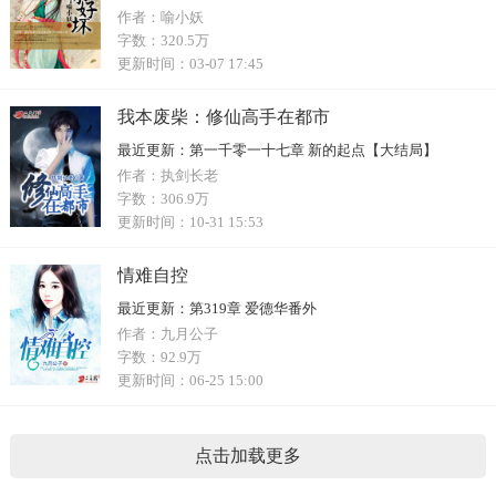
作者：
喻小妖
字数：
320.5万
更新时间：
03-07 17:45
我本废柴：修仙高手在都市
最近更新：
第一千零一十七章 新的起点【大结局】
作者：
执剑长老
字数：
306.9万
更新时间：
10-31 15:53
情难自控
最近更新：
第319章 爱德华番外
作者：
九月公子
字数：
92.9万
更新时间：
06-25 15:00
点击加载更多