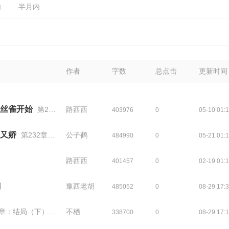
内
半月内
作者
字数
总点击
更新时间
丝雀开始
第212章 落定 2
路西西
403976
0
05-10 01:
又娇
第232章 又是守龙山的
公子鹤
484990
0
05-21 01:
路西西
401457
0
02-19 01:
】
豫西老胡
485052
0
08-29 17:
：结局（下）+番外
不栖
338700
0
08-29 17: