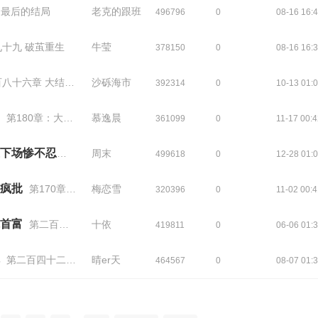
 最后的结局
老克的跟班
496796
0
08-16 16:
十九 破茧重生
牛莹
378150
0
08-16 16:
八十六章 大结局下
沙砾海市
392314
0
10-13 01:
第180章：大结局
慕逸晨
361099
0
11-17 00:
玄学王妃一身反骨，诸王下场惨不忍睹
第两百八十四章 大结局
周末
499618
0
12-28 01:
疯批
第170章完结
梅恋雪
320396
0
11-02 00:
首富
第二百三十五章大结局（四）
十依
419811
0
06-06 01:
第二百四十二章：一千万
晴er天
464567
0
08-07 01: