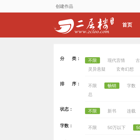
创建作品
首页
分 类：
不限
现代言情
古
灵异悬疑
玄奇幻想
排 序：
不限
畅销
字数
总
状态：
不限
新书
连载
字数：
不限
50万以下
5