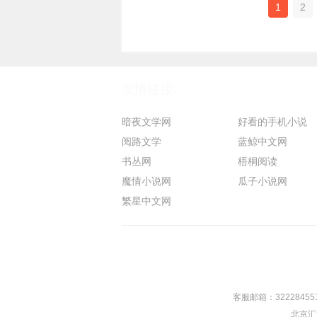
1
2
友情链接:
暗夜文学网
好看的手机小说
阅路文学
蓝鲸中文网
书丛网
梧桐阅读
魔情小说网
瓜子小说网
繁星中文网
客服邮箱：
32228455
北京汇