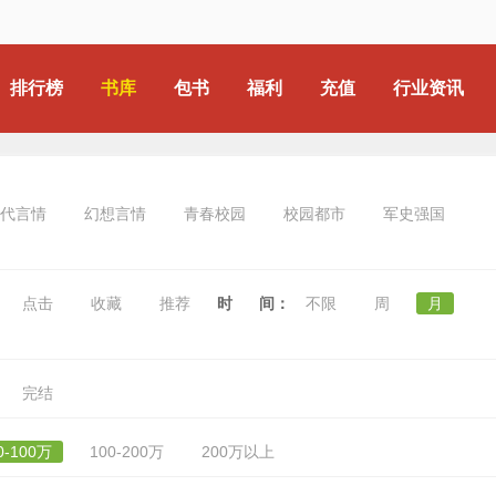
排行榜
书库
包书
福利
充值
行业资讯
代言情
幻想言情
青春校园
校园都市
军史强国
点击
收藏
推荐
时 间：
不限
周
月
完结
0-100万
100-200万
200万以上