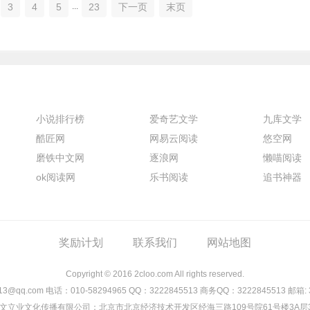
3
4
5
23
下一页
末页
...
小说排行榜
爱奇艺文学
九库文学
酷匠网
网易云阅读
悠空网
磨铁中文网
逐浪网
懒喵阅读
ok阅读网
乐书阅读
追书神器
奖励计划
联系我们
网站地图
Copyright © 2016 2cloo.com All rights reserved.
13@qq.com
电话：010-58294965
QQ：3222845513
商务QQ：3222845513
邮箱:
文立业文化传播有限公司：北京市北京经济技术开发区经海三路109号院61号楼3A层3