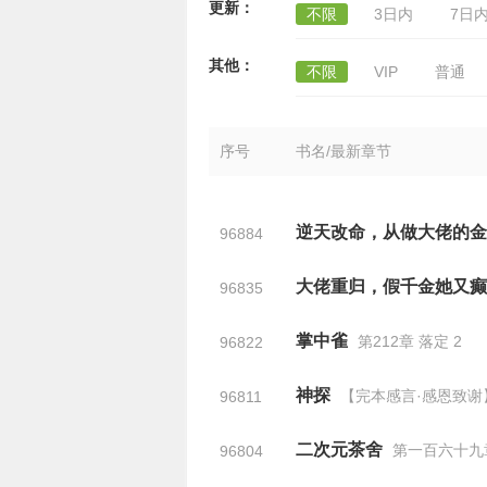
更新：
不限
3日内
7日
其他：
不限
VIP
普通
序号
书名/最新章节
逆天改命，从做大佬的金
96884
大佬重归，假千金她又癫
96835
掌中雀
第212章 落定 2
96822
神探
【完本感言·感恩致谢
96811
二次元茶舍
第一百六十九章
96804