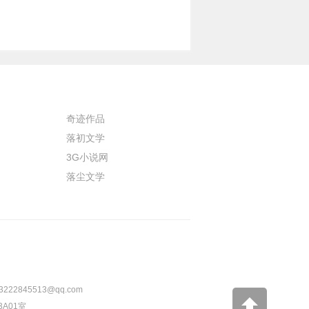
奇迹作品
落初文学
3G小说网
落尘文学
3222845513@qq.com
A01室