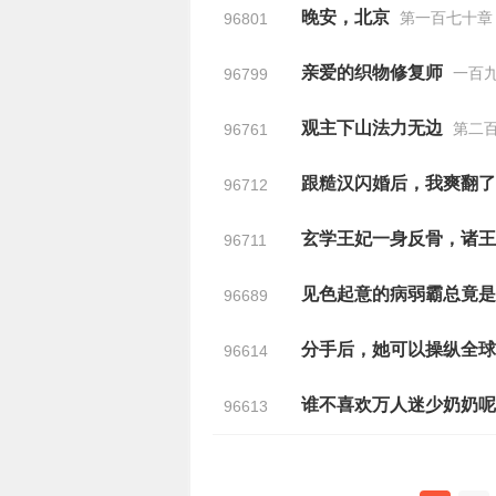
晚安，北京
第一百七十章
96801
亲爱的织物修复师
一百九
96799
观主下山法力无边
第二百
96761
跟糙汉闪婚后，我爽翻了
96712
96711
见色起意的病弱霸总竟是
96689
分手后，她可以操纵全球
96614
谁不喜欢万人迷少奶奶呢
96613