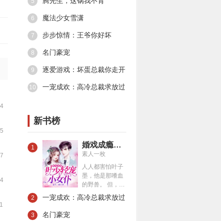
腾先生，这锅我不背
5
魔法少女雪潇
6
步步惊情：王爷你好坏
7
名门豪宠
8
逐爱游戏：坏蛋总裁你走开
9
一宠成欢：高冷总裁求放过
10
14
新书榜
15
婚戏成瘾：叶少轻宠小女仆
1
素人一枚
17
人人都害怕叶子
墨，他是那嗜血
34
的野兽。 但，夏
一涵觉得，他就
一宠成欢：高冷总裁求放过
2
是个小恶魔。 第
11
一次遇见他，他
名门豪宠
3
让她成了群嘲对