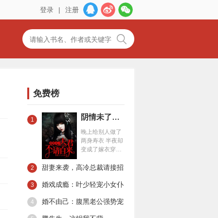
登录
|
注册
免费榜
阴情未了：夫君不请自来
1
晚上给别人做了
两身寿衣 半夜却
变成了嫁衣穿在
我身上 稀里糊涂
甜妻来袭，高冷总裁请接招
就嫁给了 那个男
2
人……
婚戏成瘾：叶少轻宠小女仆
3
婚不由己：腹黑老公强势宠
4