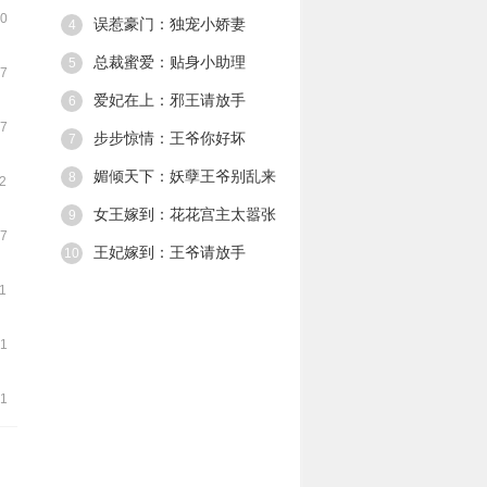
象。 却只留下了
40
误惹豪门：独宠小娇妻
4
个恶魔般笑容，
一走了之。 第二
总裁蜜爱：贴身小助理
5
37
次遇见他，他将
她禁锢。 你只能
爱妃在上：邪王请放手
6
听从我的命令，
07
懂么，小女仆。
步步惊情：王爷你好坏
7
媚倾天下：妖孽王爷别乱来
8
42
女王嫁到：花花宫主太嚣张
9
07
王妃嫁到：王爷请放手
10
41
31
31