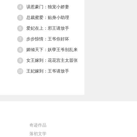
象。 却只留下了
误惹豪门：独宠小娇妻
4
个恶魔般笑容，
一走了之。 第二
总裁蜜爱：贴身小助理
5
次遇见他，他将
她禁锢。 你只能
爱妃在上：邪王请放手
6
听从我的命令，
懂么，小女仆。
步步惊情：王爷你好坏
7
媚倾天下：妖孽王爷别乱来
8
女王嫁到：花花宫主太嚣张
9
王妃嫁到：王爷请放手
10
奇迹作品
落初文学