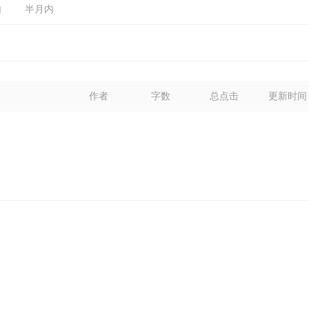
内
半月内
作者
字数
总点击
更新时间