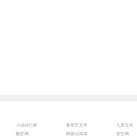
小说排行榜
爱奇艺文学
九库文学
酷匠网
网易云阅读
悠空网