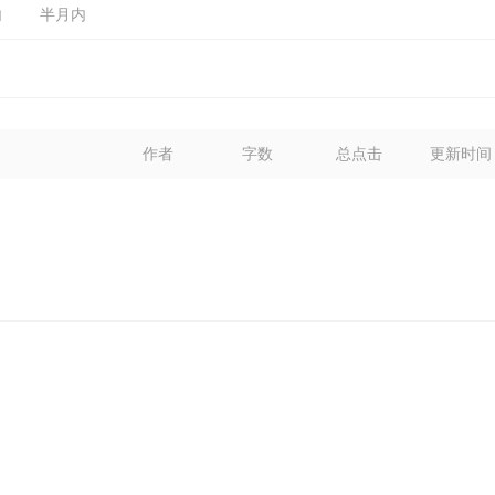
内
半月内
作者
字数
总点击
更新时间