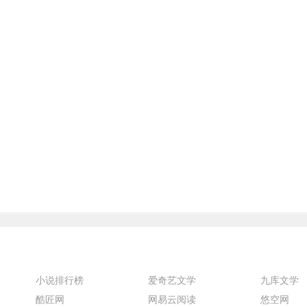
小说排行榜
爱奇艺文学
九库文学
酷匠网
网易云阅读
悠空网