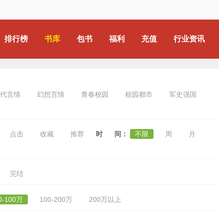
排行榜
书库
包书
福利
充值
行业资讯
代言情
幻想言情
青春校园
校园都市
军史强国
点击
收藏
推荐
时 间：
不限
周
月
完结
0-100万
100-200万
200万以上