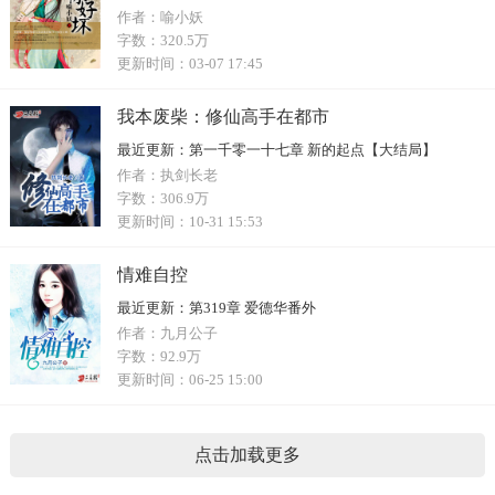
作者：
喻小妖
字数：
320.5万
更新时间：
03-07 17:45
我本废柴：修仙高手在都市
最近更新：
第一千零一十七章 新的起点【大结局】
作者：
执剑长老
字数：
306.9万
更新时间：
10-31 15:53
情难自控
最近更新：
第319章 爱德华番外
作者：
九月公子
字数：
92.9万
更新时间：
06-25 15:00
点击加载更多