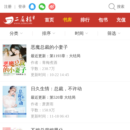
注册
|
登录
搜索
首页
书库
排行
包书
充值
分类
排序
时间
筛选
恶魔总裁的小妻子
最近更新：
第1193章：大结局
作者：
青梅煮酒
字数：
238.7万
更新时间：
10-22 14:45
日久生情：总裁，不许动
最近更新：
第520章 大结局
作者：
萧萧雨
字数：
158.9万
更新时间：
11-18 06:43