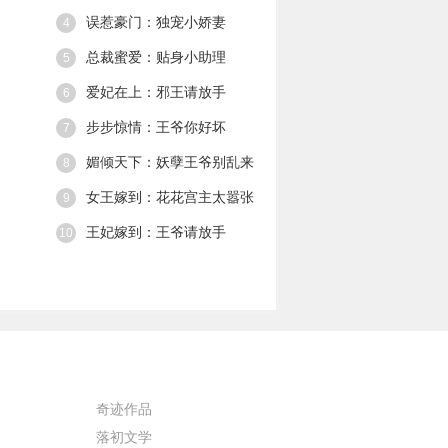
象。 却只留下了
误惹豪门：独宠小娇妻
4
个恶魔般笑容，
一走了之。 第二
总裁蜜爱：贴身小助理
5
次遇见他，他将
她禁锢。 你只能
爱妃在上：邪王请放手
6
听从我的命令，
懂么，小女仆。
步步惊情：王爷你好坏
7
媚倾天下：妖孽王爷别乱来
8
女王嫁到：花花宫主太嚣张
9
王妃嫁到：王爷请放手
10
奇迹作品
落初文学