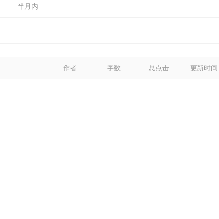
内
半月内
作者
字数
总点击
更新时间