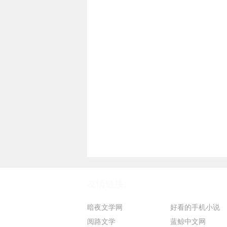
友情链接:
暗夜文学网
好看的手机小说
阅路文学
蓝鲸中文网