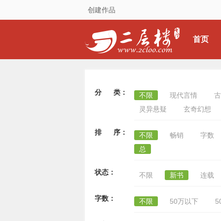
创建作品
首页
分 类：
不限
现代言情
古
灵异悬疑
玄奇幻想
排 序：
不限
畅销
字数
总
状态：
不限
新书
连载
字数：
不限
50万以下
5