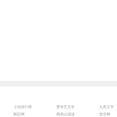
小说排行榜
爱奇艺文学
九库文学
酷匠网
网易云阅读
悠空网