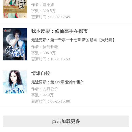
作者：
喻小妖
字数：
320.5万
更新时间：
03-07 17:45
我本废柴：修仙高手在都市
最近更新：
第一千零一十七章 新的起点【大结局】
作者：
执剑长老
字数：
306.9万
更新时间：
10-31 15:53
情难自控
最近更新：
第319章 爱德华番外
作者：
九月公子
字数：
92.9万
更新时间：
06-25 15:00
点击加载更多