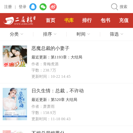
注册
|
登录
搜索
首页
书库
排行
包书
充值
分类
排序
时间
筛选
恶魔总裁的小妻子
最近更新：
第1193章：大结局
作者：
青梅煮酒
字数：
238.7万
更新时间：
10-22 14:45
日久生情：总裁，不许动
最近更新：
第520章 大结局
作者：
萧萧雨
字数：
158.9万
更新时间：
11-18 06:43