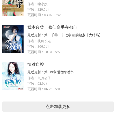
作者：
喻小妖
字数：
320.5万
更新时间：
03-07 17:45
我本废柴：修仙高手在都市
最近更新：
第一千零一十七章 新的起点【大结局】
作者：
执剑长老
字数：
306.9万
更新时间：
10-31 15:53
情难自控
最近更新：
第319章 爱德华番外
作者：
九月公子
字数：
92.9万
更新时间：
06-25 15:00
点击加载更多