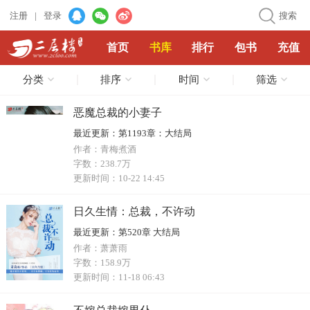
注册
|
登录
搜索
首页
书库
排行
包书
充值
分类
排序
时间
筛选
恶魔总裁的小妻子
最近更新：
第1193章：大结局
作者：
青梅煮酒
字数：
238.7万
更新时间：
10-22 14:45
日久生情：总裁，不许动
最近更新：
第520章 大结局
作者：
萧萧雨
字数：
158.9万
更新时间：
11-18 06:43