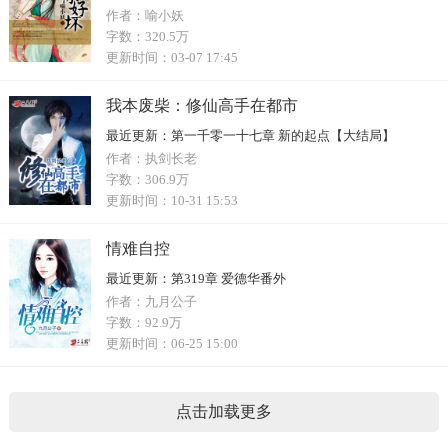
作者：
喻小妖
字数：
320.5万
更新时间：
03-07 17:45
我本废柴：修仙高手在都市
最近更新：
第一千零一十七章 新的起点【大结局】
作者：
执剑长老
字数：
306.9万
更新时间：
10-31 15:53
情难自控
最近更新：
第319章 爱德华番外
作者：
九月公子
字数：
92.9万
更新时间：
06-25 15:00
点击加载更多