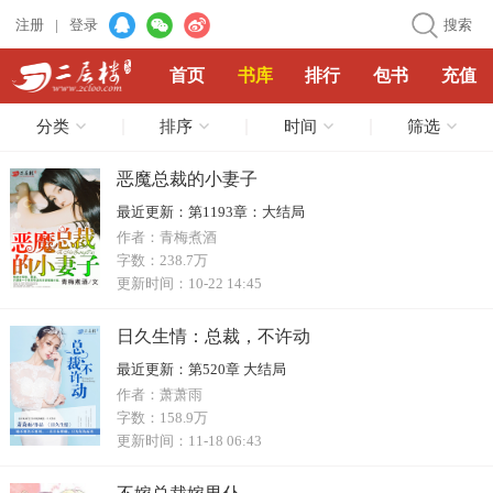
注册
|
登录
搜索
首页
书库
排行
包书
充值
分类
排序
时间
筛选
恶魔总裁的小妻子
最近更新：
第1193章：大结局
作者：
青梅煮酒
字数：
238.7万
更新时间：
10-22 14:45
日久生情：总裁，不许动
最近更新：
第520章 大结局
作者：
萧萧雨
字数：
158.9万
更新时间：
11-18 06:43