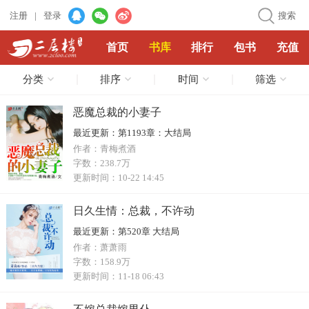
注册
|
登录
搜索
首页
书库
排行
包书
充值
分类
排序
时间
筛选
恶魔总裁的小妻子
最近更新：
第1193章：大结局
作者：
青梅煮酒
字数：
238.7万
更新时间：
10-22 14:45
日久生情：总裁，不许动
最近更新：
第520章 大结局
作者：
萧萧雨
字数：
158.9万
更新时间：
11-18 06:43