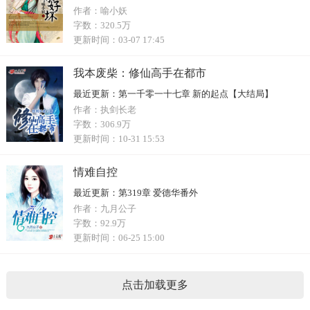
作者：
喻小妖
字数：
320.5万
更新时间：
03-07 17:45
我本废柴：修仙高手在都市
最近更新：
第一千零一十七章 新的起点【大结局】
作者：
执剑长老
字数：
306.9万
更新时间：
10-31 15:53
情难自控
最近更新：
第319章 爱德华番外
作者：
九月公子
字数：
92.9万
更新时间：
06-25 15:00
点击加载更多