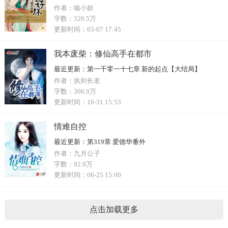
作者：
喻小妖
字数：
320.5万
更新时间：
03-07 17:45
我本废柴：修仙高手在都市
最近更新：
第一千零一十七章 新的起点【大结局】
作者：
执剑长老
字数：
306.9万
更新时间：
10-31 15:53
情难自控
最近更新：
第319章 爱德华番外
作者：
九月公子
字数：
92.9万
更新时间：
06-25 15:00
点击加载更多