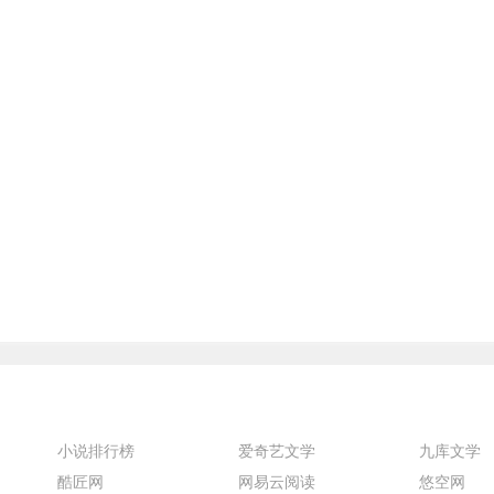
小说排行榜
爱奇艺文学
九库文学
酷匠网
网易云阅读
悠空网