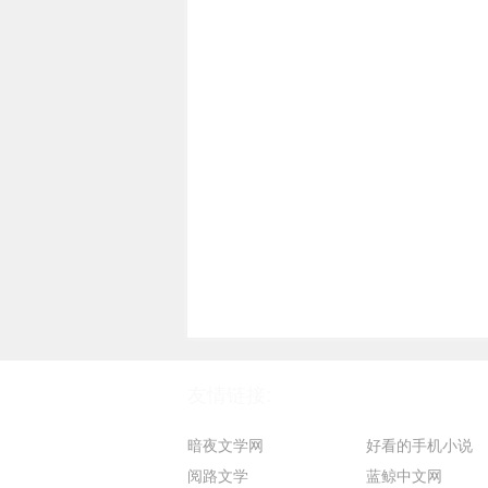
友情链接:
暗夜文学网
好看的手机小说
阅路文学
蓝鲸中文网