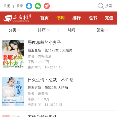
注册
|
登录
搜索
首页
书库
排行
包书
充值
分类
排序
时间
筛选
恶魔总裁的小妻子
最近更新：
第1193章：大结局
作者：
青梅煮酒
字数：
238.7万
更新时间：
10-22 14:45
日久生情：总裁，不许动
最近更新：
第520章 大结局
作者：
萧萧雨
字数：
158.9万
更新时间：
11-18 06:43