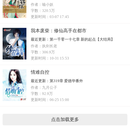
作者：
喻小妖
字数：
320.5万
更新时间：
03-07 17:45
我本废柴：修仙高手在都市
最近更新：
第一千零一十七章 新的起点【大结局】
作者：
执剑长老
字数：
306.9万
更新时间：
10-31 15:53
情难自控
最近更新：
第319章 爱德华番外
作者：
九月公子
字数：
92.9万
更新时间：
06-25 15:00
点击加载更多