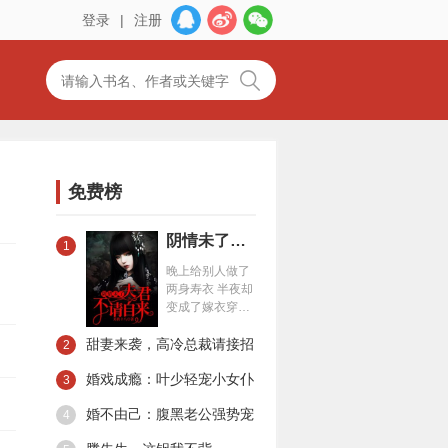
登录
|
注册
免费榜
阴情未了：夫君不请自来
1
晚上给别人做了
两身寿衣 半夜却
变成了嫁衣穿在
我身上 稀里糊涂
甜妻来袭，高冷总裁请接招
就嫁给了 那个男
2
人……
婚戏成瘾：叶少轻宠小女仆
3
婚不由己：腹黑老公强势宠
4