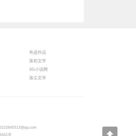
奇迹作品
落初文学
3G小说网
落尘文学
3222845513@qq.com
A01室