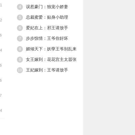
象。 却只留下了
01
误惹豪门：独宠小娇妻
4
个恶魔般笑容，
一走了之。 第二
总裁蜜爱：贴身小助理
5
22
次遇见他，他将
她禁锢。 你只能
爱妃在上：邪王请放手
6
听从我的命令，
26
懂么，小女仆。
步步惊情：王爷你好坏
7
媚倾天下：妖孽王爷别乱来
8
44
女王嫁到：花花宫主太嚣张
9
56
王妃嫁到：王爷请放手
10
56
17
44