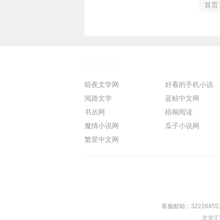
首页
友情链接:
暗夜文学网
好看的手机小说
阅路文学
蓝鲸中文网
书丛网
梧桐阅读
魔情小说网
瓜子小说网
繁星中文网
客服邮箱：
32228455
北京汇