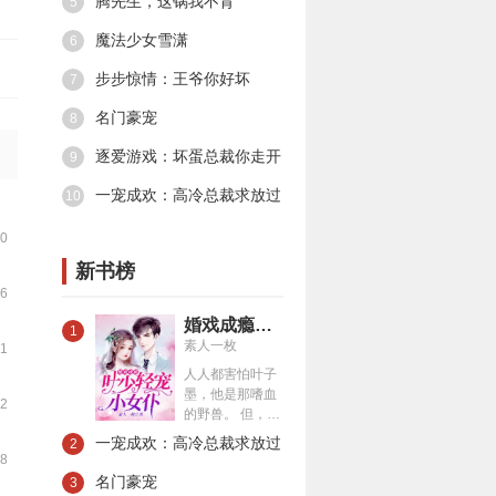
腾先生，这锅我不背
5
魔法少女雪潇
6
步步惊情：王爷你好坏
7
名门豪宠
8
逐爱游戏：坏蛋总裁你走开
9
一宠成欢：高冷总裁求放过
10
40
新书榜
46
婚戏成瘾：叶少轻宠小女仆
1
素人一枚
41
人人都害怕叶子
墨，他是那嗜血
22
的野兽。 但，夏
一涵觉得，他就
一宠成欢：高冷总裁求放过
2
是个小恶魔。 第
48
一次遇见他，他
名门豪宠
3
让她成了群嘲对