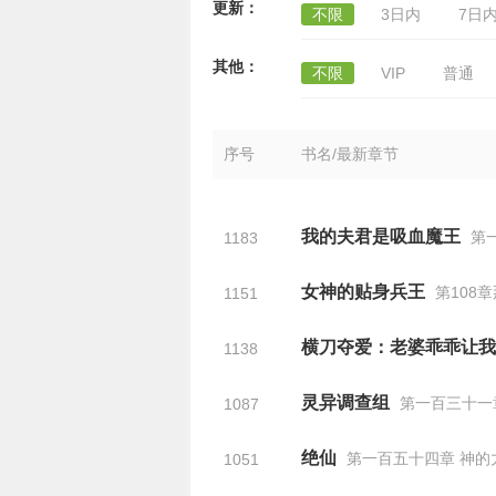
更新：
不限
3日内
7日
其他：
不限
VIP
普通
序号
书名/最新章节
我的夫君是吸血魔王
第一百
1183
女神的贴身兵王
第108
1151
横刀夺爱：老婆乖乖让我
1138
灵异调查组
第一百三十一
1087
绝仙
第一百五十四章 神的
1051