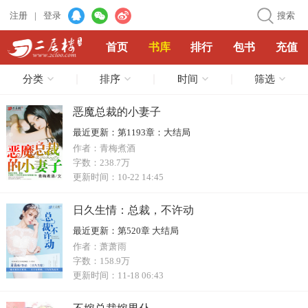
注册
|
登录
搜索
首页
书库
排行
包书
充值
分类
排序
时间
筛选
恶魔总裁的小妻子
最近更新：
第1193章：大结局
作者：
青梅煮酒
字数：
238.7万
更新时间：
10-22 14:45
日久生情：总裁，不许动
最近更新：
第520章 大结局
作者：
萧萧雨
字数：
158.9万
更新时间：
11-18 06:43