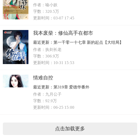
作者：
喻小妖
字数：
320.5万
更新时间：
03-07 17:45
我本废柴：修仙高手在都市
最近更新：
第一千零一十七章 新的起点【大结局】
作者：
执剑长老
字数：
306.9万
更新时间：
10-31 15:53
情难自控
最近更新：
第319章 爱德华番外
作者：
九月公子
字数：
92.9万
更新时间：
06-25 15:00
点击加载更多