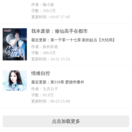
作者：
喻小妖
字数：
320.5万
更新时间：
03-07 17:45
我本废柴：修仙高手在都市
最近更新：
第一千零一十七章 新的起点【大结局】
作者：
执剑长老
字数：
306.9万
更新时间：
10-31 15:53
情难自控
最近更新：
第319章 爱德华番外
作者：
九月公子
字数：
92.9万
更新时间：
06-25 15:00
点击加载更多