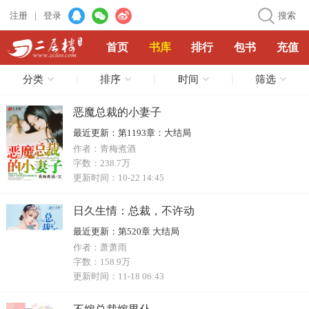
注册
|
登录
搜索
首页
书库
排行
包书
充值
分类
排序
时间
筛选
恶魔总裁的小妻子
最近更新：
第1193章：大结局
作者：
青梅煮酒
字数：
238.7万
更新时间：
10-22 14:45
日久生情：总裁，不许动
最近更新：
第520章 大结局
作者：
萧萧雨
字数：
158.9万
更新时间：
11-18 06:43