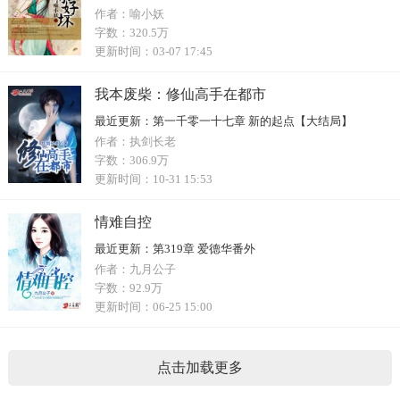
作者：
喻小妖
字数：
320.5万
更新时间：
03-07 17:45
我本废柴：修仙高手在都市
最近更新：
第一千零一十七章 新的起点【大结局】
作者：
执剑长老
字数：
306.9万
更新时间：
10-31 15:53
情难自控
最近更新：
第319章 爱德华番外
作者：
九月公子
字数：
92.9万
更新时间：
06-25 15:00
点击加载更多