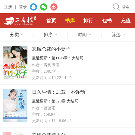
注册
|
登录
搜索
首页
书库
排行
包书
充值
分类
排序
时间
筛选
恶魔总裁的小妻子
最近更新：
第1193章：大结局
作者：
青梅煮酒
字数：
238.7万
更新时间：
10-22 14:45
日久生情：总裁，不许动
最近更新：
第520章 大结局
作者：
萧萧雨
字数：
158.9万
更新时间：
11-18 06:43